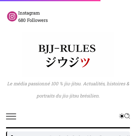
Instagram
680 Followers
Le média passionné 100 % jiu-jitsu. Actualités, histoires &
portraits du jiu-jitsu brésilien.