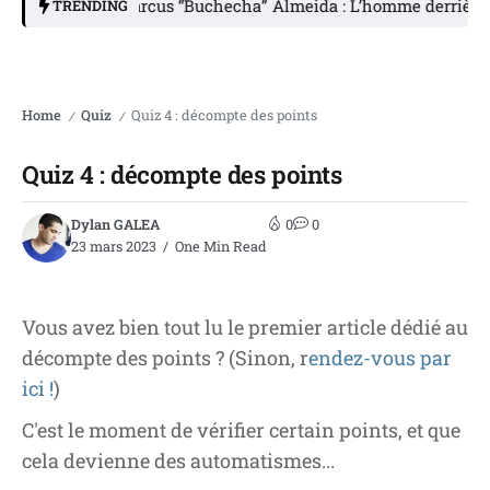
Marcus “Buchecha” Almeida : L’homme derrière la 
TRENDING
Home
Quiz
Quiz 4 : décompte des points
/
/
Quiz 4 : décompte des points
Dylan GALEA
0
0
23 mars 2023
One Min Read
Vous avez bien tout lu le premier article dédié au
décompte des points ? (Sinon, r
endez-vous par
ici !
)
C'est le moment de vérifier certain points, et que
cela devienne des automatismes...