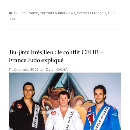
Catégories
BJJ en France
,
Portraits & interviews
,
Portraits Français
,
UFC
JJB
Jiu-jitsu brésilien : le conflit CFJJB –
France Judo expliqué
11 décembre 2025
par
Dylan GALEA