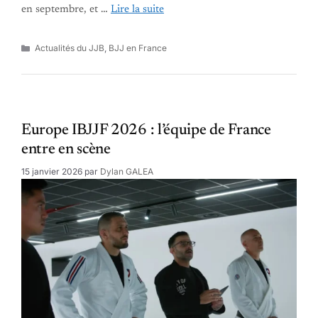
en septembre, et …
Lire la suite
Catégories
Actualités du JJB
,
BJJ en France
Europe IBJJF 2026 : l’équipe de France
entre en scène
15 janvier 2026
par
Dylan GALEA