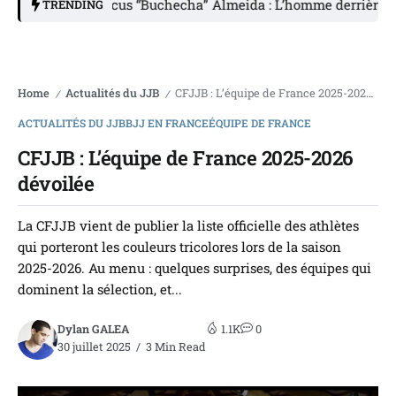
Marcus “Buchecha” Almeida : L’homme derrière la légen
TRENDING
Home
Actualités du JJB
CFJJB : L’équipe de France 2025-2026 dévoilée
/
/
ACTUALITÉS DU JJB
BJJ EN FRANCE
ÉQUIPE DE FRANCE
CFJJB : L’équipe de France 2025-2026
dévoilée
La CFJJB vient de publier la liste officielle des athlètes
qui porteront les couleurs tricolores lors de la saison
2025-2026. Au menu : quelques surprises, des équipes qui
dominent la sélection, et...
Dylan GALEA
1.1K
0
30 juillet 2025
3 Min Read