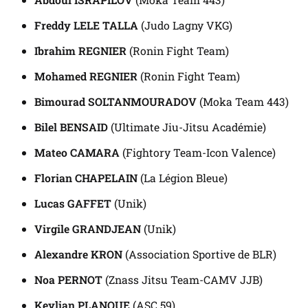
Freddy LELE TALLA
(Judo Lagny VKG)
Ibrahim REGNIER
(Ronin Fight Team)
Mohamed REGNIER
(Ronin Fight Team)
Bimourad SOLTANMOURADOV
(Moka Team 443)
Bilel BENSAID
(Ultimate Jiu-Jitsu Académie)
Mateo CAMARA
(Fightory Team-Icon Valence)
Florian CHAPELAIN
(La Légion Bleue)
Lucas GAFFET
(Unik)
Virgile GRANDJEAN
(Unik)
Alexandre KRON
(Association Sportive de BLR)
Noa PERNOT
(Znass Jitsu Team-CAMV JJB)
Keylian PLANQUE
(ASC 59)