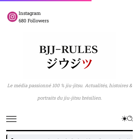
Instagram
680 Followers
Le média passionné 100 % jiu-jitsu. Actualités, histoires &
portraits du jiu-jitsu brésilien.