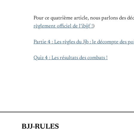
Pour ce quatrième article, nous parlons des déc
règlement officiel de l’ibjjf !
)
Partie 4 : Les règles du Jjb : le décompte des po
Quiz 4 : Les résultats des combats !
BJJ-RULES