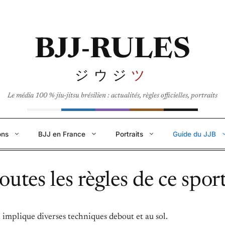
BJJ-RULES
ジウジ
ツ
Le média 100 % jiu-jitsu brésilien : actualités, règles officielles, portraits
ons
BJJ en France
Portraits
Guide du JJB
 toutes les règles de ce spor
ui implique diverses techniques debout et au sol.