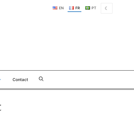
☾
EN
FR
PT
Contact
t