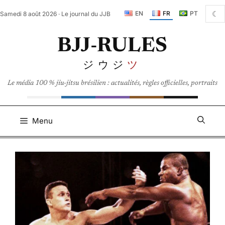
Aller
☾
EN
FR
PT
Samedi 8 août 2026 · Le journal du JJB
au
contenu
BJJ-RULES
ジウジ
ツ
Le média 100 % jiu-jitsu brésilien : actualités, règles officielles, portraits
Menu