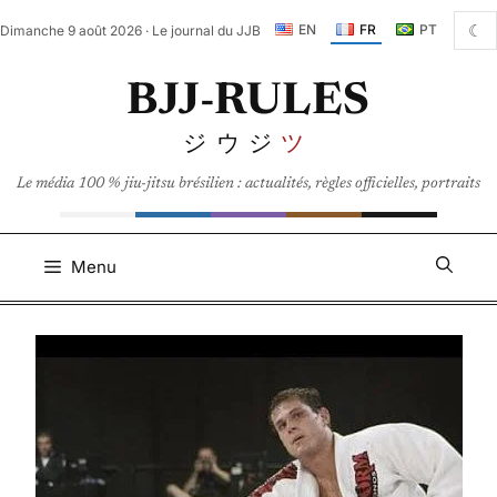
Aller
☾
EN
FR
PT
Dimanche 9 août 2026 · Le journal du JJB
au
contenu
BJJ-RULES
ジウジ
ツ
Le média 100 % jiu-jitsu brésilien : actualités, règles officielles, portraits
Menu