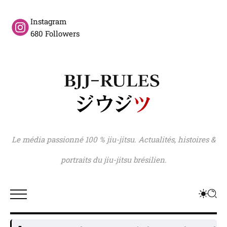
Instagram
680 Followers
Le média passionné 100 % jiu-jitsu. Actualités, histoires &
portraits du jiu-jitsu brésilien.