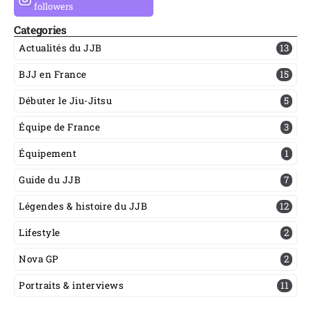
followers
Categories
Actualités du JJB
13
BJJ en France
15
Débuter le Jiu-Jitsu
5
Équipe de France
3
Équipement
1
Guide du JJB
7
Légendes & histoire du JJB
12
Lifestyle
2
Nova GP
2
Portraits & interviews
11