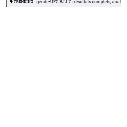
rière la légende
UFC BJJ 7 : résultats complets, analyse et bila
TRENDING
DÉBUTER LE JIU-JITSU
Comment laver son gi de JJB : le guide
complet
9 Juillet 2026