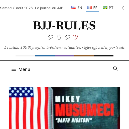
Aller
☾
EN
FR
PT
Samedi 8 août 2026 · Le journal du JJB
au
contenu
BJJ-RULES
ジウジ
ツ
Le média 100 % jiu-jitsu brésilien : actualités, règles officielles, portraits
Menu