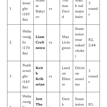
Azam
Tho
Matc
lewei
3
at
mas
h nul
1
ght
vs
round
Bakyt
Davi
major
(185
s
ov
d
itaire
lbs)
Soum
Welte
ission
rweig
Liam
Max
(rear
R2,
2
ht
Creli
vs
Livin
naked
2:44
(170
nsten
gston
choke
lbs)
)
Feath
Keit
Land
Décisi
erwei
3
h
on
on
3
ght
vs
round
Krik
Elmo
unani
(145
s
orian
re
me
lbs)
Welte
Jett
Dere
Soum
rweig
Tho
k
ission
R3,