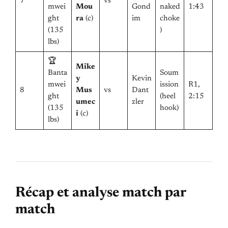
7
vs
mwei
Mou
Gond
naked
1:43
ght
ra
(c)
im
choke
(135
)
lbs)
🏆
Mike
Banta
Soum
y
Kevin
mwei
ission
R1,
8
Mus
vs
Dant
ght
(heel
2:15
umec
zler
(135
hook)
i
(c)
lbs)
Récap et analyse match par
match