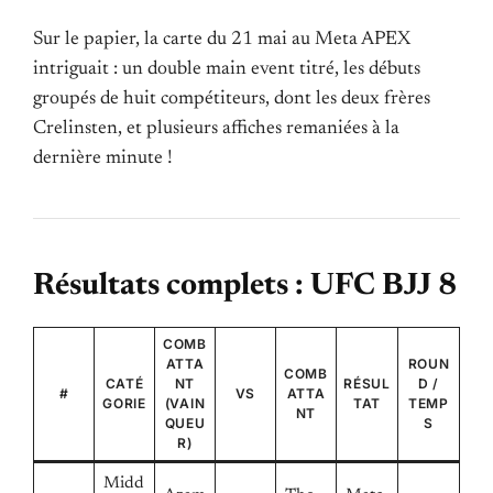
Sur le papier, la carte du 21 mai au Meta APEX
intriguait : un double main event titré, les débuts
groupés de huit compétiteurs, dont les deux frères
Crelinsten, et plusieurs affiches remaniées à la
dernière minute !
Résultats complets : UFC BJJ 8
COMB
ATTA
ROUN
COMB
CATÉ
NT
RÉSUL
D /
#
VS
ATTA
GORIE
(VAIN
TAT
TEMP
NT
QUEU
S
R)
Midd