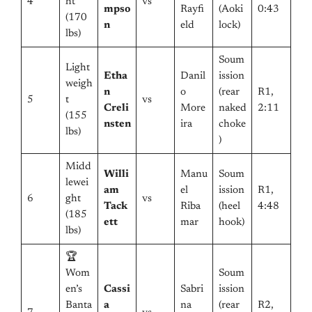
4
ht
vs
mpso
Rayfi
(Aoki
0:43
(170
n
eld
lock)
lbs)
Soum
Light
Etha
Danil
ission
weigh
n
o
(rear
R1,
5
t
vs
Creli
More
naked
2:11
(155
nsten
ira
choke
lbs)
)
Midd
Willi
Manu
Soum
lewei
am
el
ission
R1,
6
ght
vs
Tack
Riba
(heel
4:48
(185
ett
mar
hook)
lbs)
🏆
Wom
Soum
en’s
Cassi
Sabri
ission
Banta
a
na
(rear
R2,