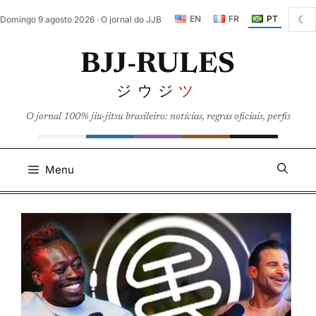
Pular
☾
EN
FR
PT
Domingo 9 agosto 2026 · O jornal do JJB
para
o
BJJ-RULES
conteúdo
ジウジ
ツ
O jornal 100% jiu-jitsu brasileiro: notícias, regras oficiais, perfis
Menu