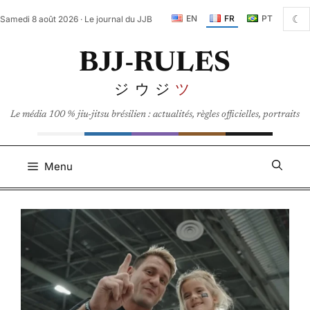
Aller
☾
EN
FR
PT
Samedi 8 août 2026 · Le journal du JJB
au
contenu
BJJ-RULES
ジウジ
ツ
Le média 100 % jiu-jitsu brésilien : actualités, règles officielles, portraits
Menu