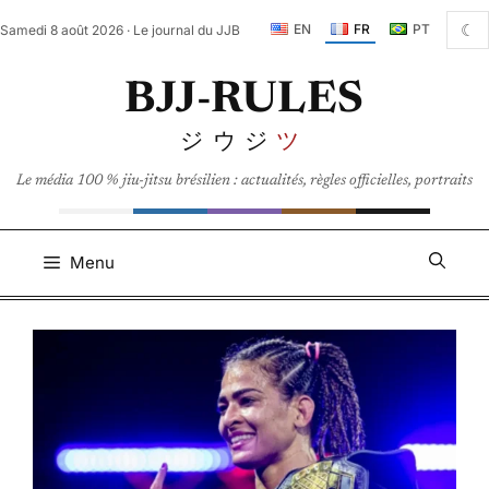
Aller
☾
EN
FR
PT
Samedi 8 août 2026 · Le journal du JJB
au
contenu
BJJ-RULES
ジウジ
ツ
Le média 100 % jiu-jitsu brésilien : actualités, règles officielles, portraits
Menu