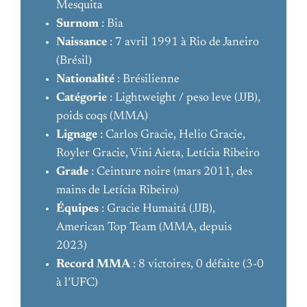
Mesquita
Surnom
: Bia
Naissance
: 7 avril 1991 à Rio de Janeiro
(Brésil)
Nationalité
: Brésilienne
Catégorie
: Lightweight / peso leve (JJB),
poids coqs (MMA)
Lignage
: Carlos Gracie, Helio Gracie,
Royler Gracie, Vini Aieta, Letícia Ribeiro
Grade
: Ceinture noire (mars 2011, des
mains de Letícia Ribeiro)
Équipes
: Gracie Humaitá (JJB),
American Top Team (MMA, depuis
2023)
Record MMA
: 8 victoires, 0 défaite (3-0
à l’UFC)