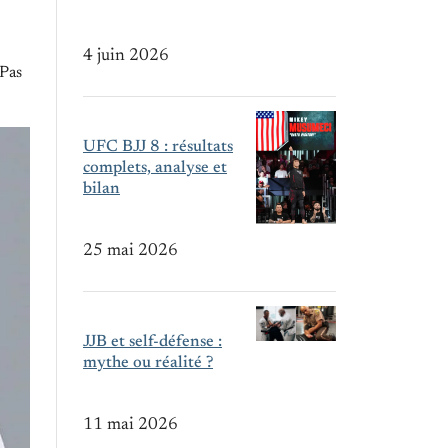
4 juin 2026
 Pas
UFC BJJ 8 : résultats
complets, analyse et
bilan
25 mai 2026
JJB et self-défense :
mythe ou réalité ?
11 mai 2026