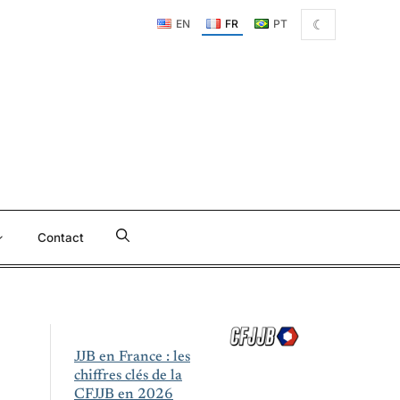
☾
EN
FR
PT
Contact
JJB en France : les
chiffres clés de la
CFJJB en 2026