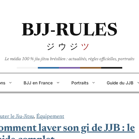
BJJ-RULES
ジウジ
ツ
Le média 100 % jiu-jitsu brésilien : actualités, règles officielles, portraits
ons
BJJ en France
Portraits
Guide du JJB
ter le Jiu-Jitsu
, 
Équipement
mment laver son gi de JJB : le