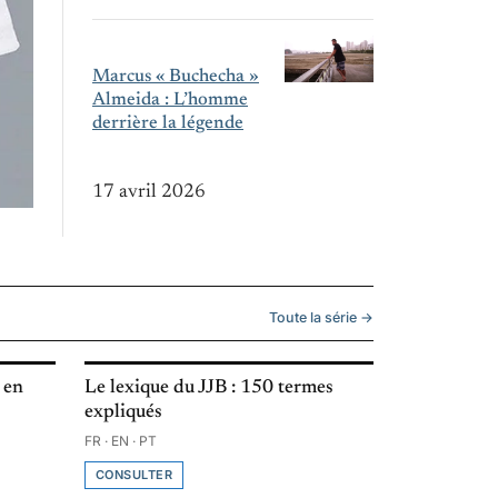
Marcus « Buchecha »
Almeida : L’homme
derrière la légende
17 avril 2026
Toute la série →
 en
Le lexique du JJB : 150 termes
expliqués
FR · EN · PT
CONSULTER