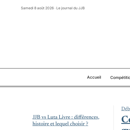
Aller
Samedi 8 août 2026 · Le journal du JJB
au
contenu
Accueil
Compétiti
Débu
JJB vs Luta Livre : différences,
Co
histoire et lequel choisir ?